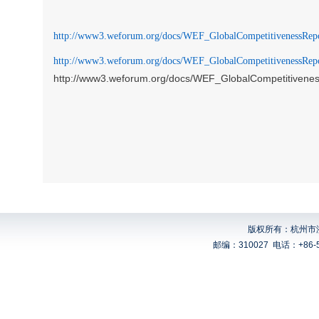
http://www3.weforum.org/docs/WEF_GlobalCompetitivenessRep
http://www3.weforum.org/docs/WEF_GlobalCompetitivenessRep
http://www3.weforum.org/docs/WEF_GlobalCompetitivene
版权所有：杭州市浙
邮编：310027
电话：+86-5