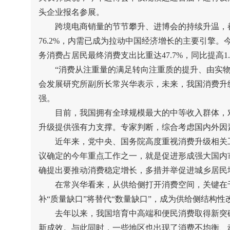
头企业报名参展。
跨境电商销量的节节攀升、进博会的持续升温，都
76.2%
，内需已成为拉动中国经济增长的主要引擎。
务消费占居民最终消费支出比重达
47.7%
，同比提高
1
“
消费从注重量的满足转向注重质的提升、由实
会发展研究所副所长常兴华表示，未来，我国消费升
强。
目前，我国拥有全球规模最大的中等收入群体，对
升级提供强有力支撑。专家判断，综合考虑国内外因
近年来，党中央、国务院高度重视消费升级相关工
议确定的今年重点工作之一，就是促进形成强大国内
确提出要推动消费稳定增长，多措并举促进城乡居民
在常兴华看来，从供给侧打开消费空间，关键在于
补
“
质量缺口
”
将替代
“
数量缺口
”
，成为供给侧结构性
去年以来，我国培育中高端和便民消费取得新突破
新成效。与此同时，一些地区也出现了消费不均衡、