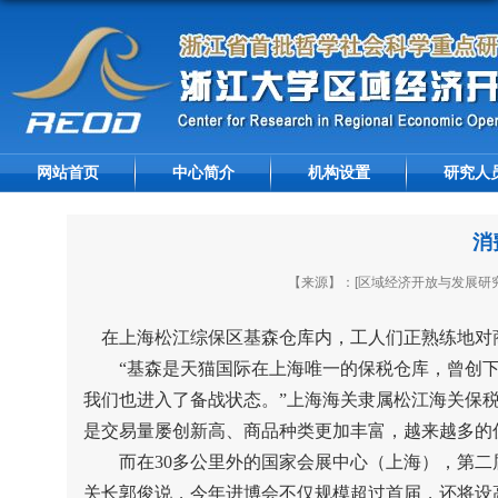
网站首页
中心简介
机构设置
研究人
消
【来源】：[区域经济开放与发展研究
在上海松江综保区基森仓库内，工人们正熟练地对
“
基森是天猫国际在上海唯一的保税仓库，曾创
我们也进入了备战状态。
”
上海海关隶属松江海关保
是交易量屡创新高、商品种类更加丰富，越来越多的
而在
30
多公里外的国家会展中心（上海），第二
关长郭俊说，今年进博会不仅规模超过首届，还将设