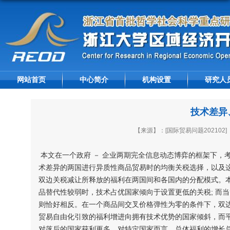
网站首页
中心简介
机构设置
研究人
技术差异
【来源】：[国际贸易问题202102]
本文在一个政府 － 企业两期完全信息动态博弈的框架下，
术差异的两国进行异质性商品贸易时的均衡关税选择，以及
双边关税减让所释放的福利在两国间和各国内的分配模式。本
品替代性较弱时，技术占优国家倾向于设置更低的关税; 而
则恰好相反。在一个商品间交叉价格弹性为零的条件下，双
贸易自由化引致的福利增进向拥有技术优势的国家倾斜，而
对落后的国家获利更多。对特定国家而言，总体福利的增长