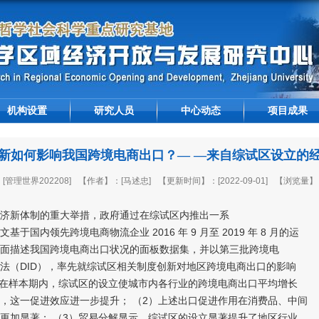
机构设置
研究人员
中心动态
项目成果
新如何影响我国跨境电商出口？— —来自综试区设立的
管理世界202208]
【作者】：[马述忠]
【更新时间】：[2022-09-01]
【浏览量】
济新体制的重大举措，政府通过在综试区内推出一系
国内领先跨境电商物流企业 2016 年 9 月至 2019 年 8 月的运
面描述我国跨境电商出口状况的面板数据集，并以第三批跨境电
法（DID），率先就综试区相关制度创新对地区跨境电商出口的影响
）在样本期内，综试区的设立使城市内各行业的跨境电商出口平均增长
台后，这一促进效应进一步提升； （2）上述出口促进作用在消费品、中间
更加显著； （3）贸易分解显示，综试区的设立显著提升了地区行业