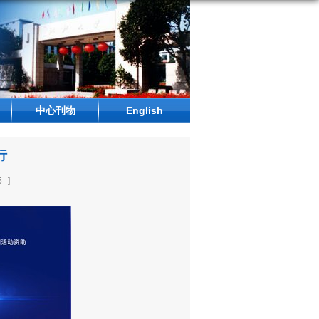
中心刊物
English
行
5
]