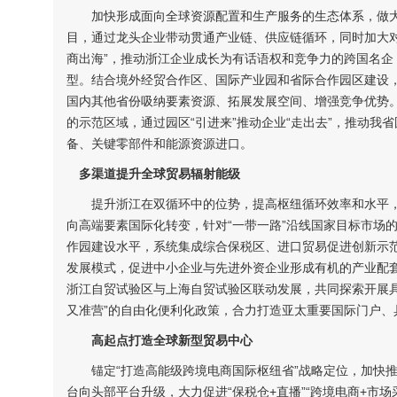
加快形成面向全球资源配置和生产服务的生态体系，做大
目，通过龙头企业带动贯通产业链、供应链循环，同时加大
商出海”，推动浙江企业成长为有话语权和竞争力的跨国名企
型。结合境外经贸合作区、国际产业园和省际合作园区建设，
国内其他省份吸纳要素资源、拓展发展空间、增强竞争优势。
的示范区域，通过园区“引进来”推动企业“走出去”，推动
备、关键零部件和能源资源进口。
多渠道提升全球贸易辐射能级
提升浙江在双循环中的位势，提高枢纽循环效率和水平，
向高端要素国际化转变，针对“一带一路”沿线国家目标市场
作园建设水平，系统集成综合保税区、进口贸易促进创新示
发展模式，促进中小企业与先进外资企业形成有机的产业配
浙江自贸试验区与上海自贸试验区联动发展，共同探索开展具
又准营”的自由化便利化政策，合力打造亚太重要国际门户、
高起点打造全球新型贸易中心
锚定“打造高能级跨境电商国际枢纽省”战略定位，加快推进
台向头部平台升级，大力促进“保税仓+直播”“跨境电商+市