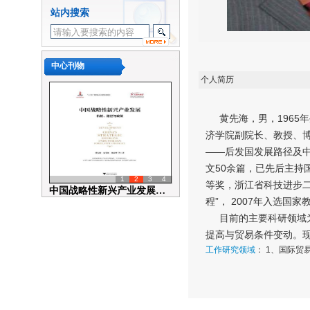
浙江大学区域经济开放与发展
站内搜索
研究中心系列讲座No.20195...
浙大学江区域经济开放与发展
研究中心系列讲座No.20226...
中心刊物
浙大学江区域经济开放与发展
个人简历
研究中心系列讲座No.20216...
浙大学江区域经济开放与发展
研究中心系列讲座No.20206...
黄先海，男，1965年
浙大学江区域经济开放与发展
济学院副院长、教授、
研究中心系列讲座No.20196...
——后发国发展路径及
浙江大学区域经济开放与发展
文50余篇，已先后主持
1
2
3
4
研究中心系列讲座No.20195...
等奖，浙江省科技进步二
中国战略性新兴产业发展：机制、...
浙江大学区域经济开放与发展
程”， 2007年入选国
研究中心系列讲座No.20195...
目前的主要科研领域为
提高与贸易条件变动。
工作研究领域
： 1、国际贸